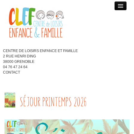
MERCREDIS / ACTIVITÉS SPÉCIALISÉES
PÉRISCOLAIRE
VACANCES SCOLAIRES
CENTRE DE LOISIRS ENFANCE ET FAMILLE
2 RUE HENRI DING
JEUNESSE 11/15 ANS
38000 GRENOBLE
04 76 47 24 64
CONTACT
ACTUALITÉS
QUI SOMMES-NOUS ?
SÉJOUR PRINTEMPS 2026
BLOG DES ENFANTS