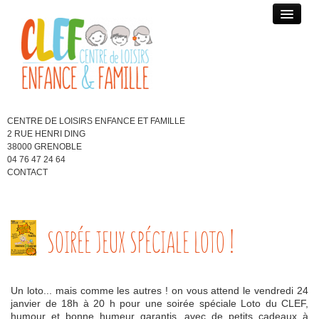
MERCREDIS / ACTIVITÉS SPÉCIALISÉES
PÉRISCOLAIRE
VACANCES SCOLAIRES
CENTRE DE LOISIRS ENFANCE ET FAMILLE
2 RUE HENRI DING
JEUNESSE 11/15 ANS
38000 GRENOBLE
04 76 47 24 64
CONTACT
ACTUALITÉS
QUI SOMMES-NOUS ?
SOIRÉE JEUX SPÉCIALE LOTO !
BLOG DES ENFANTS
Un loto... mais comme les autres ! on vous attend le vendredi 24
janvier de 18h à 20 h pour une soirée spéciale Loto du CLEF,
humour et bonne humeur garantis, avec de petits cadeaux à